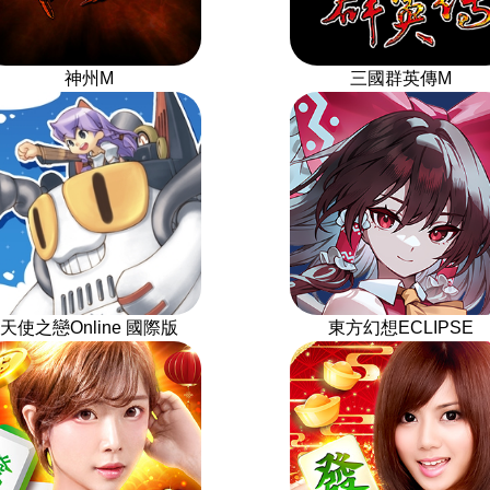
神州M
三國群英傳M
天使之戀Online 國際版
東方幻想ECLIPSE