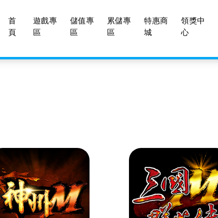
首
遊戲專
儲值專
累儲專
特惠商
領獎中
頁
區
區
區
城
心