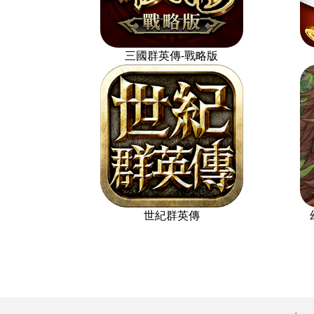
三國群英傳-戰略版
世紀群英傳